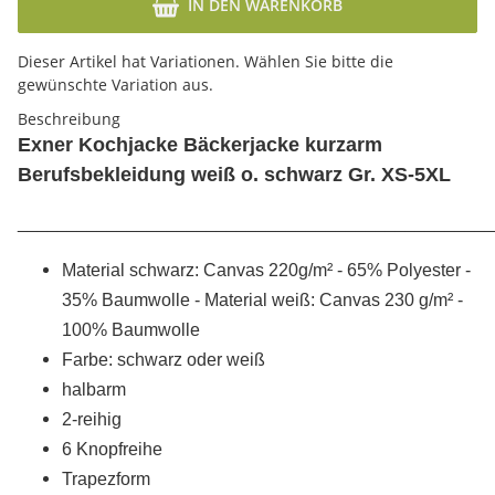
IN DEN WARENKORB
x
Dieser Artikel hat Variationen. Wählen Sie bitte die
gewünschte Variation aus.
Beschreibung
Exner Kochjacke Bäckerjacke kurzarm
Berufsbekleidung weiß o. schwarz Gr. XS-5XL
________________________________________________
Material schwarz:
Canvas 220g/m²
-
65% Polyester -
35% Baumwolle
- Material weiß: Canvas 230
g/m² -
100% Baumwolle
Farbe: schwarz oder weiß
halbarm
2-reihig
6 Knopfreihe
Trapezform