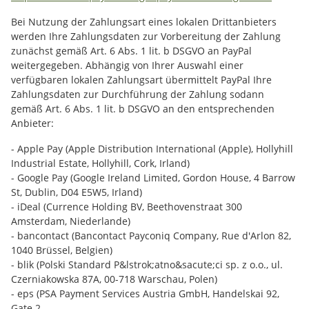
Bei Nutzung der Zahlungsart eines lokalen Drittanbieters
werden Ihre Zahlungsdaten zur Vorbereitung der Zahlung
zunächst gemäß Art. 6 Abs. 1 lit. b DSGVO an PayPal
weitergegeben. Abhängig von Ihrer Auswahl einer
verfügbaren lokalen Zahlungsart übermittelt PayPal Ihre
Zahlungsdaten zur Durchführung der Zahlung sodann
gemäß Art. 6 Abs. 1 lit. b DSGVO an den entsprechenden
Anbieter:
- Apple Pay (Apple Distribution International (Apple), Hollyhill
Industrial Estate, Hollyhill, Cork, Irland)
- Google Pay (Google Ireland Limited, Gordon House, 4 Barrow
St, Dublin, D04 E5W5, Irland)
- iDeal (Currence Holding BV, Beethovenstraat 300
Amsterdam, Niederlande)
- bancontact (Bancontact Payconiq Company, Rue d'Arlon 82,
1040 Brüssel, Belgien)
- blik (Polski Standard P&lstrok;atno&sacute;ci sp. z o.o., ul.
Czerniakowska 87A, 00-718 Warschau, Polen)
- eps (PSA Payment Services Austria GmbH, Handelskai 92,
Gate 2