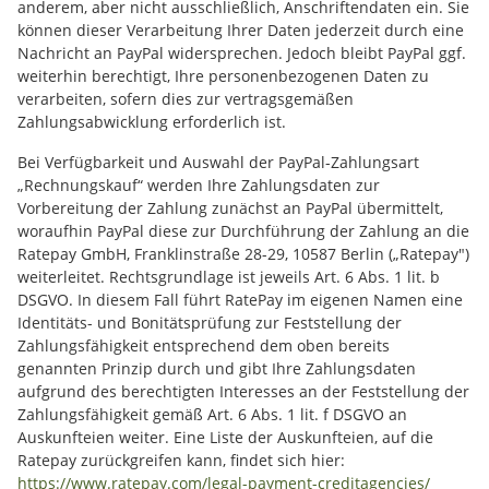
anderem, aber nicht ausschließlich, Anschriftendaten ein. Sie
können dieser Verarbeitung Ihrer Daten jederzeit durch eine
Nachricht an PayPal widersprechen. Jedoch bleibt PayPal ggf.
weiterhin berechtigt, Ihre personenbezogenen Daten zu
verarbeiten, sofern dies zur vertragsgemäßen
Zahlungsabwicklung erforderlich ist.
Bei Verfügbarkeit und Auswahl der PayPal-Zahlungsart
„Rechnungskauf“ werden Ihre Zahlungsdaten zur
Vorbereitung der Zahlung zunächst an PayPal übermittelt,
woraufhin PayPal diese zur Durchführung der Zahlung an die
Ratepay GmbH, Franklinstraße 28-29, 10587 Berlin („Ratepay")
weiterleitet. Rechtsgrundlage ist jeweils Art. 6 Abs. 1 lit. b
DSGVO. In diesem Fall führt RatePay im eigenen Namen eine
Identitäts- und Bonitätsprüfung zur Feststellung der
Zahlungsfähigkeit entsprechend dem oben bereits
genannten Prinzip durch und gibt Ihre Zahlungsdaten
aufgrund des berechtigten Interesses an der Feststellung der
Zahlungsfähigkeit gemäß Art. 6 Abs. 1 lit. f DSGVO an
Auskunfteien weiter. Eine Liste der Auskunfteien, auf die
Ratepay zurückgreifen kann, findet sich hier:
https://www.ratepay.com
/legal-payment-creditagencies
/